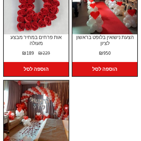
הצעת נישואין בלופט בראשון
אות פרחים במחיר מבצע
לציון
מעולה
המחיר
המחיר
₪
189
₪
229
₪
950
המקורי
הנוכחי
היה:
הוא:
הוספה לסל
הוספה לסל
₪189.
₪229.