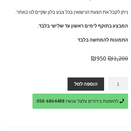
ניתן לקבל את הצעת הנישואין בכל צבע בלון שקיים לנו באתר.
המבצע בתוקף לימים ראשון עד שלישי בלבד.
התמונות להמחשה בלבד
המחיר
המחיר
₪
950
₪
1,200
המקורי
הנוכחי
היה:
הוא:
כמות
הוספה לסל
של
₪950.
₪1,200.
הצעת
להזמנות בירורים צלצל עכשיו 058-6864488
נישואין
אינטימית
מבלונים