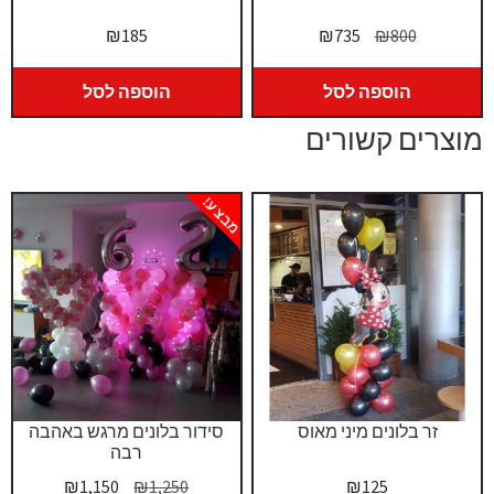
המחיר
המחיר
₪
185
₪
735
₪
800
המקורי
הנוכחי
היה:
הוא:
הוספה לסל
הוספה לסל
₪735.
₪800.
מוצרים קשורים
מבצע!
זר בלונים מיני מאוס
סידור בלונים מרגש באהבה
רבה
המחיר
המחיר
₪
1,150
₪
1,250
₪
125