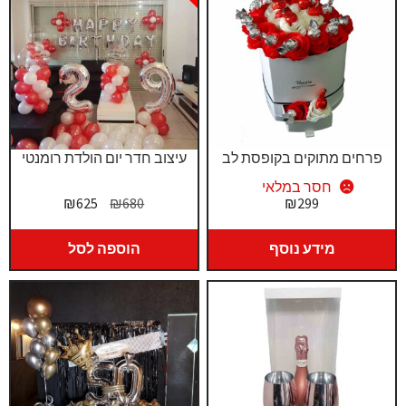
פרחים מתוקים בקופסת לב
עיצוב חדר יום הולדת רומנטי
חסר במלאי
המחיר
המחיר
₪
625
₪
680
₪
299
המקורי
הנוכחי
היה:
הוא:
מידע נוסף
הוספה לסל
₪625.
₪680.