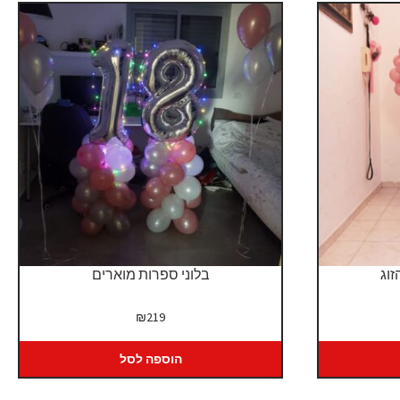
וג
בלוני ספרות מוארים
יר
₪
219
כחי
:
הוספה לסל
₪6