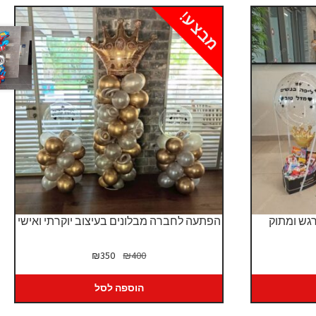
מבצע!
רגש ומתוק
הפתעה לחברה מבלונים בעיצוב יוקרתי ואישי
יר
המחיר
המחיר
₪
350
₪
400
כחי
המקורי
הנוכחי
:
היה:
הוא:
הוספה לסל
₪350.
₪400.
₪5