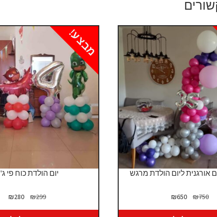
שורים
מבצע!
 אורגנית ליום הולדת מרגש
יום הולדת כוח פי ג'י
המחיר
המחיר
המחיר
המח
₪
280
₪
299
₪
650
₪
750
המקורי
הנוכחי
המקורי
הנו