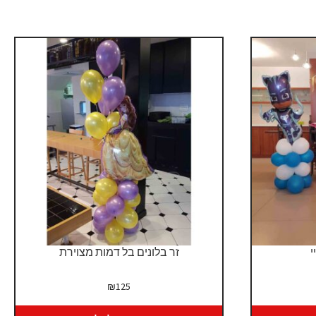
י
זר בלונים בל דמות מצוירת
יר
₪
125
כחי