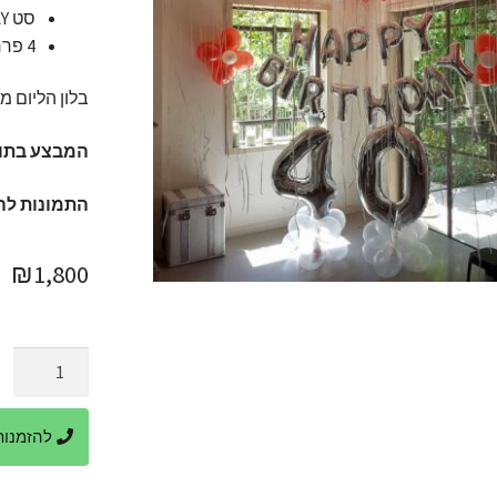
סט HAPPY BIRTHDAY.
4 פרחים מבלונים.
בלון הליום מחזיק עד 5 שעות, ניתן לקבל את הע
המבצע בתוק
התמונות לה
₪
1,800
כמות
של
בלוני
להזמנות ביר
הליום
עם