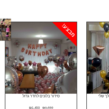
מבצע!
לך שלי
סידור בלונים לחדר גדול
המחיר
המחיר
₪
1,450
₪
1,550