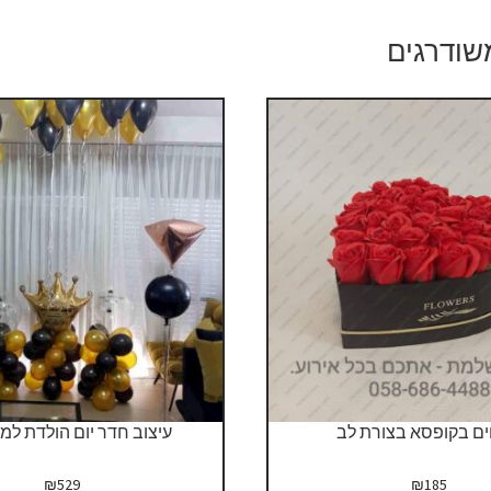
שודרגים
ם בקופסא בצורת לב
עיצוב חדר יום הולדת למ
₪
529
₪
185