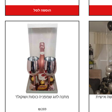
המקורי
הנוכחי
היה:
הוא:
הוספה לסל
₪1,450.
₪1,550.
שה אישית
מתנה לזוג שמפניה כוסות ושוקולד
₪
269