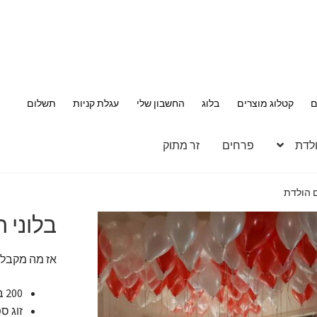
ם
קטלוג מוצרים
בלוג
החשבון שלי
עגלת קניות
תשלום
ולדת
פרחים
זר מתוק
ם הולדת
בלוני 
אז מה מקבלי
200 בלוני הליום בפיזור לתקרה (בלון הליום מחזיק עד 5 שעות).
זוג ספרות