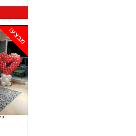
מבצע!
יו