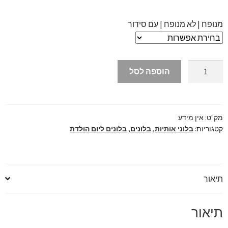
מחירים:
מנופח | לא מנופח | עם סידור
עד
כמות
הוספה לסל
של
בלוני
אותיות
התנשאי
מק"ט:
אין מידע
קטגוריות:
בלוני אותיות
,
בלונים
,
בלונים ליום הולדת
לי
+
לב
תיאור
תיאור