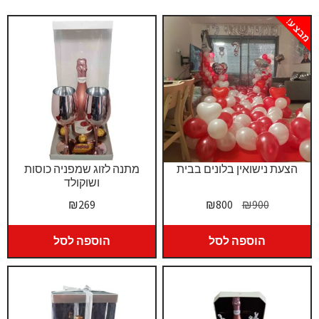
מבצע!
הצעת נישואין בלונים בבית
מתנה לזוג שמפניה כוסות
ושוקולד
המחיר
המחיר
₪
269
₪
800
₪
900
המקורי
הנוכחי
היה:
הוא:
הוספה לסל
הוספה לסל
₪800.
₪900.