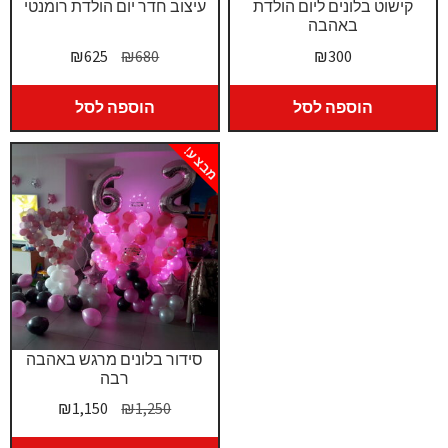
קישוט בלונים ליום הולדת
עיצוב חדר יום הולדת רומנטי
באהבה
המחיר
המחיר
₪
625
₪
680
₪
300
המקורי
הנוכחי
היה:
הוא:
הוספה לסל
הוספה לסל
₪625.
₪680.
מבצע!
סידור בלונים מרגש באהבה
רבה
המחיר
המחיר
₪
1,150
₪
1,250
המקורי
הנוכחי