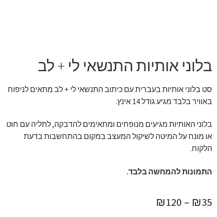
זר מתוק
בלונים בראשון לציון
בלוני אותיות התנשאי לי + לב
מתנות בראשון לציון
סט בלוני אותיות בעברית עם כיתוב התנשאי לי + לב מתאים לניפוח
תשלום
באוויר בלבד מגיע גודל 14 אינץ.
מחירון משלוחי בלונים
בלוני האותיות מגיעים מנופחים ומתאימים להדבקה, לתליה עם חוט
או מונח על המיטה לשיקול המעצב במקום בהתחשבות בדעת
קטלוג מוצרים
הלקוח.
בלוג
התמונות להמחשה בלבד.
טווח
₪
120
–
₪
35