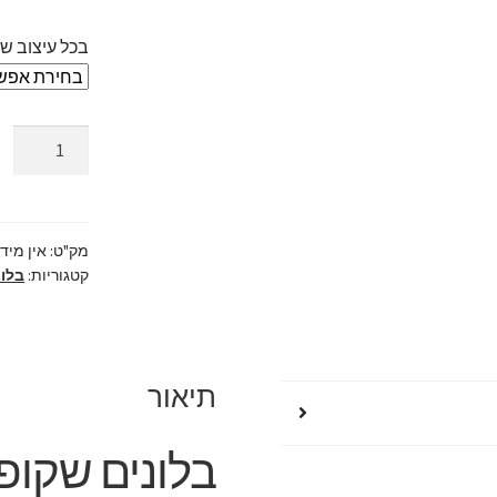
בכל עיצוב ש
כמות
של
בלונים
שקופים
עם
מק"ט:
אין מיד
קטגוריות:
בלונ
אורות
לד
תיאור
בלונים שקופ