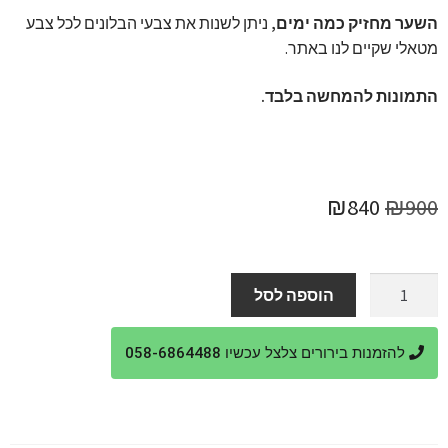
השער מחזיק כמה ימים,
ניתן לשנות את צבעי הבלונים לכל צבע
מטאלי שקיים לנו באתר.
התמונות להמחשה בלבד.
המחיר
המחיר
₪
840
₪
900
המקורי
הנוכחי
היה:
הוא:
כמות
הוספה לסל
של
₪840.
₪900.
בלונים
להזמנות בירורים צלצל עכשיו 058-6864488
למסיבת
סיום
באולם
בית