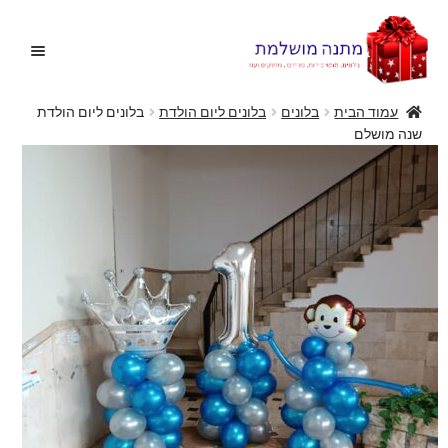
דלג
לדלג
לתוכן
לניווט
עמוד הבית
בלונים
בלונים ליום הולדת
בלונים ליום הולדת
שנה מושלם
בית
הרחב
בלונים
את
תפריט
הצעות נישואין
הילד
הרחב
מתנות מקוריות
את
תפריט
הרחב
מתנות ליולדת
הילד
את
תפריט
פרחים
הילד