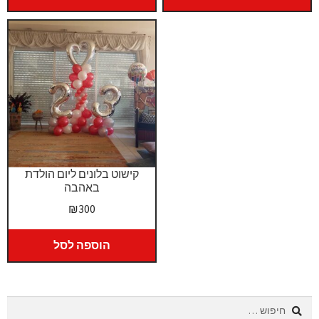
עד
₪399.
₪369.
קישוט בלונים ליום הולדת
באהבה
₪
300
הוספה לסל
חיפוש: