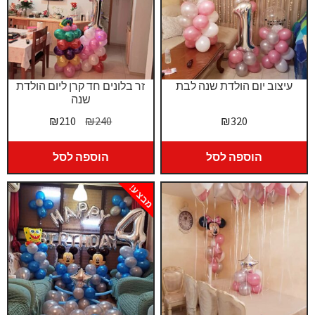
עיצוב יום הולדת שנה לבת
זר בלונים חד קרן ליום הולדת
שנה
המחיר
המחיר
₪
210
₪
240
₪
320
המקורי
הנוכחי
היה:
הוא:
הוספה לסל
הוספה לסל
₪210.
₪240.
מבצע!