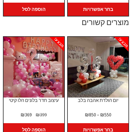
מחירים:
בחר אפשרויות
הוספה לסל
עד
מוצרים קשורים
מבצע!
מבצע!
יום הולדת אהבה בלב
עיצוב חדר בלונים הלו קיטי
טווח
המחיר
המחיר
₪
369
₪
399
₪
850
–
₪
550
מחירים:
המקורי
הנוכחי
היה:
הוא:
בחר אפשרויות
הוספה לסל