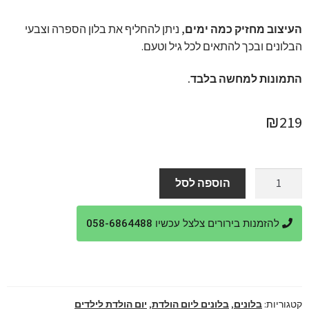
העיצוב מחזיק כמה ימים,
ניתן להחליף את בלון הספרה וצבעי
הבלונים ובכך להתאים לכל גיל וטעם.
התמונות למחשה בלבד.
₪
219
כמות
הוספה לסל
של
בלונים
להזמנות בירורים צלצל עכשיו 058-6864488
ליום
הולדת
שנה
מושלם
קטגוריות:
בלונים
,
בלונים ליום הולדת
,
יום הולדת לילדים