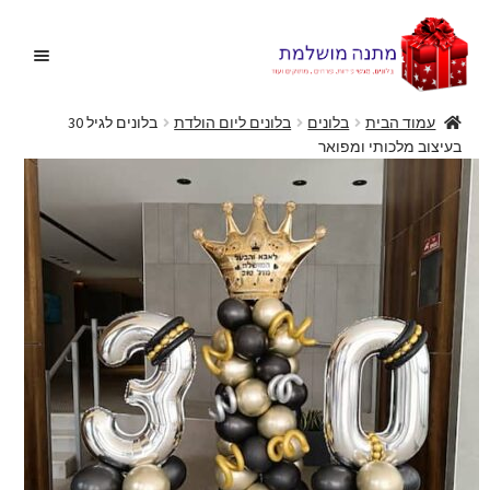
דלג
לדלג
לתוכן
לניווט
עמוד הבית
בלונים
בלונים ליום הולדת
בלונים לגיל 30
בעיצוב מלכותי ומפואר
בית
הרחב
בלונים
את
תפריט
הצעות נישואין
הילד
הרחב
מתנות מקוריות
את
תפריט
הרחב
מתנות ליולדת
הילד
את
תפריט
פרחים
הילד