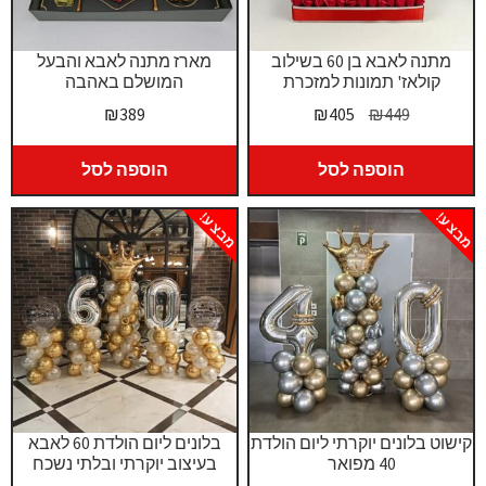
מתנה לאבא בן 60 בשילוב
מארז מתנה לאבא והבעל
קולאז' תמונות למזכרת
המושלם באהבה
המחיר
המחיר
₪
389
₪
405
₪
449
המקורי
הנוכחי
היה:
הוא:
הוספה לסל
הוספה לסל
₪405.
₪449.
מבצע!
מבצע!
קישוט בלונים יוקרתי ליום הולדת
בלונים ליום הולדת 60 לאבא
40 מפואר
בעיצוב יוקרתי ובלתי נשכח