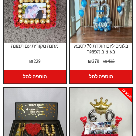
בלונים ליום הולדת 70 לסבא
מתנה מקורית עם תמונה
בעיצוב מפואר
המחיר
המחיר
₪
229
₪
379
₪
415
המקורי
הנוכחי
היה:
הוא:
הוספה לסל
הוספה לסל
₪379.
₪415.
מבצע!