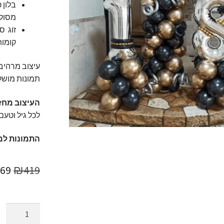
בלון 
מסולס
קומות
עיצוב מרהיב 
תמונות מושל
העיצוב מחזי
לכל גיל וטעם.
התמונות למ
המ
369
₪
419
המק
היה
כמות
של
19.