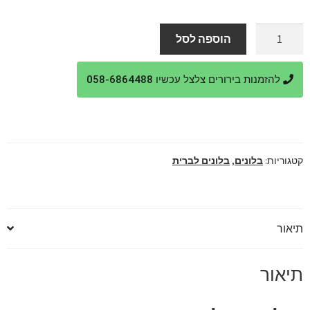
המקורי
הנוכחי
היה:
הוא:
כמות
הוספה לסל
של
₪650.
₪740.
בלונים
להזמנות בירורים צלצל עכשיו 058-6864488
לברית
מבצע
מיוחד
קטגוריות:
בלונים
,
בלונים לברית
תיאור
תיאור