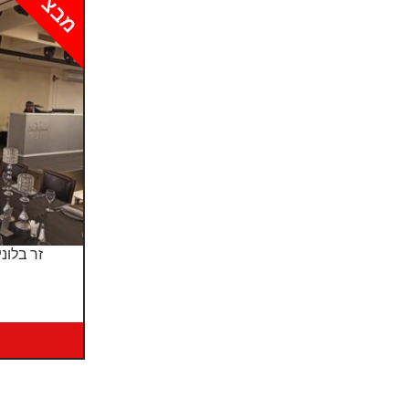
מבצע!
זר בלונ