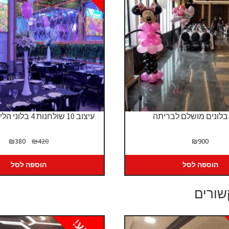
 בלונים מושלם לבריתה
עיצוב 10 שולחנות 4 בלוני הליום מדורגים
המחיר
המח
₪
380
₪
420
₪
900
המקורי
הנו
היה:
הוא
הוספה לסל
הוספה לסל
80.
₪420.
שורים