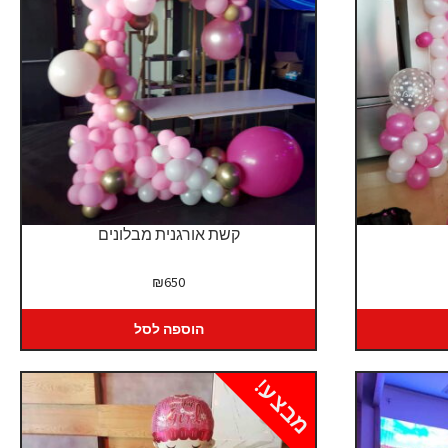
קשת אורגנית מבלונים
יר
₪
650
כחי
:
הוספה לסל
₪9
מבצע!