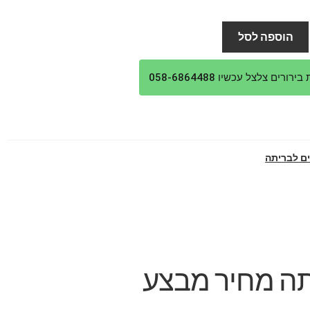
ורי
הנוכחי
:
הוא:
הוספה לסל
₪750.
₪8
ורים צלצל עכשיו 058-6864488
ים לבריתה
תה מחיר מבצע