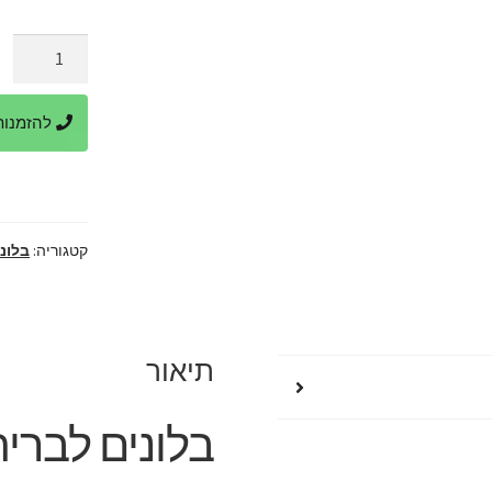
המק
היה
כמות
של
00.
בלונים
להזמנות ביר
לבריתה
מחיר
מבצע
קטגוריה:
בלונ
תיאור
בלונים לברי