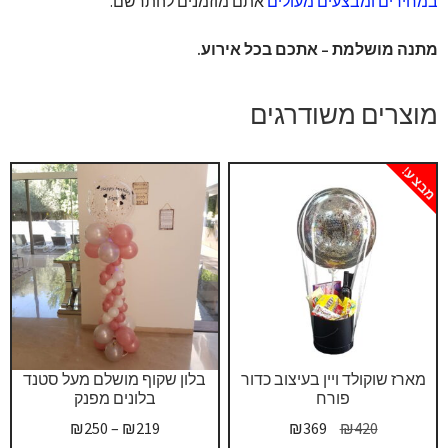
במחירים ומבצעים מעולים
אתם מוזמנים להתרשם.
מתנה מושלמת – אתכם בכל אירוע.
מוצרים משודרגים
מבצע!
מארז שוקולד ויין בעיצוב כדור
בלון שקוף מושלם מעל סטנד
פורח
בלונים מפנק
המחיר
המחיר
טווח
₪
250
–
₪
219
₪
369
₪
420