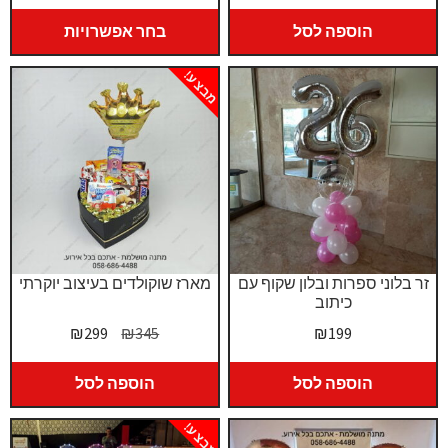
המקורי
הנוכחי
מחירים:
היה:
הוא:
הוספה לסל
בחר אפשרויות
₪420.
₪369.
עד
מבצע!
זר בלוני ספרות ובלון שקוף עם
מארז שוקולדים בעיצוב יוקרתי
כיתוב
המחיר
המחיר
₪
299
₪
345
₪
199
המקורי
הנוכחי
היה:
הוא:
הוספה לסל
הוספה לסל
₪299.
₪345.
מבצע!