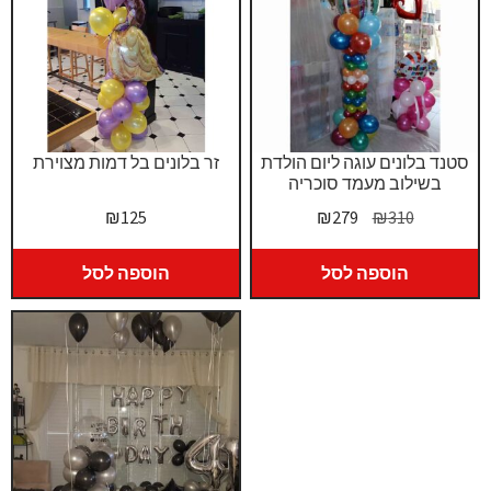
סטנד בלונים עוגה ליום הולדת
זר בלונים בל דמות מצוירת
בשילוב מעמד סוכריה
המחיר
המחיר
₪
125
₪
279
₪
310
המקורי
הנוכחי
היה:
הוא:
הוספה לסל
הוספה לסל
₪279.
₪310.