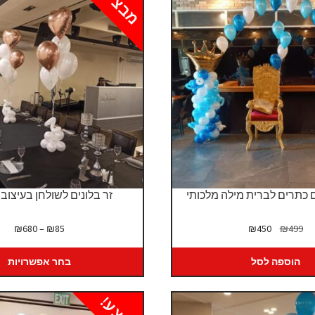
מבצע!
 כתרים לברית מילה מלכותי
זר בלונים לשולחן בעיצוב 
המחיר
המחיר
טווח
₪
680
–
₪
85
₪
450
₪
499
המקורי
הנוכחי
מחיר
היה:
הוא:
הוספה לסל
בחר אפשרויות
₪499.
₪450.
עד