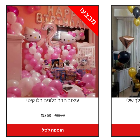
מבצע!
לך שלי
עיצוב חדר בלונים הלו קיטי
המחיר
המחיר
₪
369
₪
399
המקורי
הנוכחי
היה:
הוא:
הוספה לסל
₪369.
₪399.