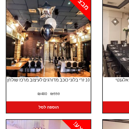
מבצע!
אלגנטי
10 זרי בלוני כוכב מדורגים לעיצוב מרכז שולחן
המחיר
המחיר
₪
480
₪
550
ים:
המקורי
הנוכחי
היה:
הוא:
הוספה לסל
₪480.
₪550.