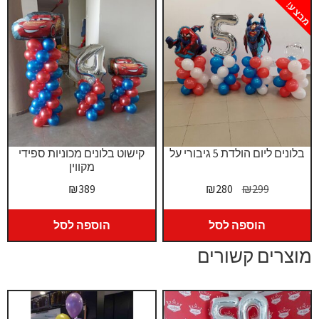
מבצע!
בלונים ליום הולדת 5 גיבורי על
קישוט בלונים מכוניות ספידי
מקווין
המחיר
המחיר
₪
389
₪
280
₪
299
המקורי
הנוכחי
היה:
הוא:
הוספה לסל
הוספה לסל
₪280.
₪299.
מוצרים קשורים