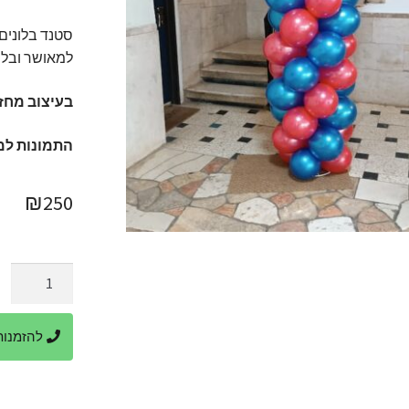
סטנד בלונים 
למאושר ובלת
בעיצוב מחזי
התמונות למ
₪
250
כמות
של
בלון
להזמנות ביר
מכוניות
מעל
סטנד