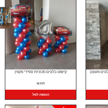
ונים מעוצב
קישוט בלונים מכוניות ספידי מקווין
יר
₪
389
כחי
:
הוספה לסל
₪2