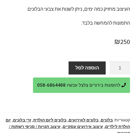
העיצוב מחזיק כמה ימים, ניתן לשנות את צבעי הבלונים.
התמונות להמחשה בלבד.
₪
250
כמות
הוספה לסל
של
בלון
להזמנות בירורים צלצל עכשיו 058-6864488
ליצן
מעל
סטנד
בלונים
ענק
קטגוריות:
בלונים
,
בלונים לאירועים
,
בלונים ליום הולדת
,
זרי בלונים
,
יום
וצבעוני
הולדת לילדים
,
עיצוב אירועים עסקיים
,
עיצוב חנויות / סניפי רשתות /
קניונים