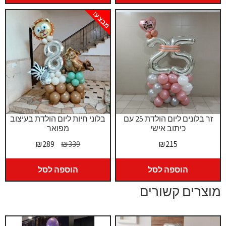
₪680.
₪750.
₪219.
₪249.
מבצע!
זר בלונים ליום הולדת 25 עם
בלוני חיות ליום הולדת בעיצוב
כיתוב אישי
מפואר
המחיר
המחיר
₪
289
₪
339
₪
215
המקורי
הנוכחי
היה:
הוא:
הוספה לסל
הוספה לסל
₪289.
₪339.
מוצרים קשורים