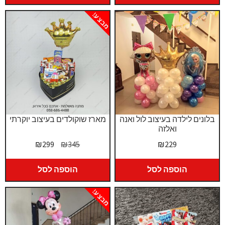
₪219.
₪249.
₪299.
₪339.
מבצע!
בלונים לילדה בעיצוב לול ואנה
מארז שוקולדים בעיצוב יוקרתי
ואלזה
המחיר
המחיר
₪
299
₪
345
₪
229
המקורי
הנוכחי
היה:
הוא:
הוספה לסל
הוספה לסל
₪299.
₪345.
מבצע!