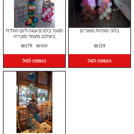
בלוני ספרות מוארים
סטנד בלונים עוגה ליום הולדת
בשילוב מעמד סוכריה
המחיר
המחיר
₪
279
₪
310
₪
219
המקורי
הנוכחי
היה:
הוא:
הוספה לסל
הוספה לסל
₪279.
₪310.