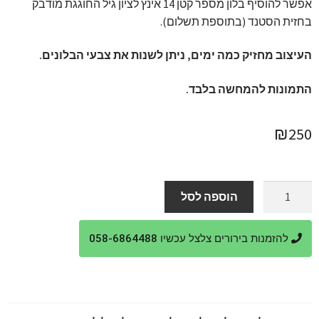
אפשר להוסיף בלון מספר קטן 14 אינץ לציון גיל החוגגת מודבק
בחזית הסטנד (בתוספת תשלום).
העיצוב מחזיק כמה ימים, ניתן לשנות את צבעי הבלונים.
התמונות להמחשה בלבד.
₪
250
כמות
הוספה לסל
של
בלון
להזמנות בירורים צלצל עכשיו 058-6864488
לול
מעל
סטנד
בלונים
מקושט