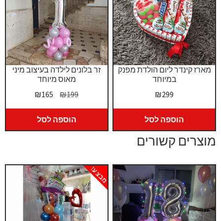
מארז קינדר ליום הולדת מפנק
זר בלונים לילדה בעיצוב מיני
במיוחד
מאוס מיוחד
המחיר
המחיר
₪
165
₪
199
₪
299
המקורי
הנוכחי
היה:
הוא:
הוספה לסל
הוספה לסל
₪165.
₪199.
מוצרים קשורים
מבצע!