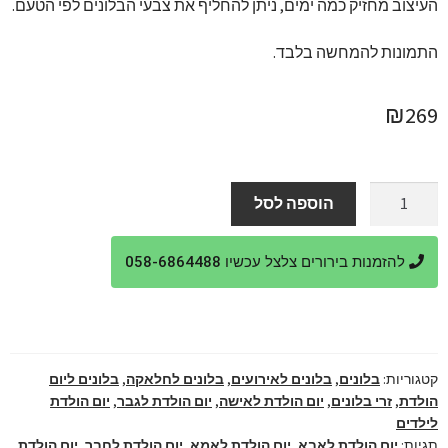
העיצוב מחזיק כמה ימים, ניתן להחליף את צבעי הבלונים לפי הטעם.
התמונות להמחשה בלבד.
₪
269
כמות
הוספה לסל
של
בלון
להזמנות בירורים צלצל עכשיו 058-6864488
כתר
כסוף
מעל
סטנד
בלונים
קטגוריות:
בלונים
,
בלונים לאירועים
,
בלונים לחלאקה
,
בלונים ליום
בעיצוב
הולדת
,
זרי בלונים
,
יום הולדת לאישה
,
יום הולדת לגבר
,
יום הולדת
קלאסי
לילדים
תגיות:
יום הולדת לאבא
,
יום הולדת לאמא
,
יום הולדת לחבר
,
יום הולדת