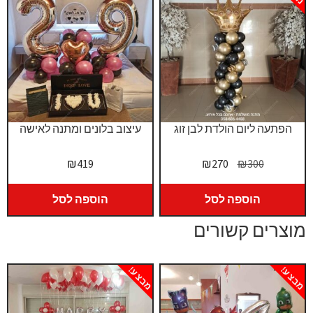
הפתעה ליום הולדת לבן זוג
עיצוב בלונים ומתנה לאישה
המחיר
המחיר
₪
419
₪
270
₪
300
המקורי
הנוכחי
היה:
הוא:
הוספה לסל
הוספה לסל
₪270.
₪300.
מוצרים קשורים
מבצע!
מבצע!