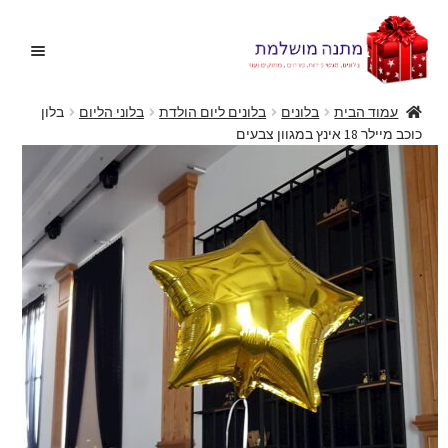
דלג
לדלג
לתוכן
לניווט
עמוד הבית
בלונים
בלונים ליום הולדת
בלוני הליום
בלון
כוכב מיילר 18 אינץ במגוון צבעים
בית
הרחב
בלונים
את
תפריט
הצעות נישואין
הילד
הרחב
מתנות מקוריות
את
תפריט
הרחב
מתנות ליולדת
הילד
את
תפריט
פרחים
הילד