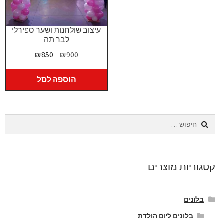
עיצוב שולחנות ושער ספירלי
לבריתה
המחיר
המחיר
₪
850
₪
900
המקורי
הנוכחי
היה:
הוא:
הוספה לסל
₪850.
₪900.
חיפוש:
קטגוריות מוצרים
בלונים
בלונים ליום הולדת