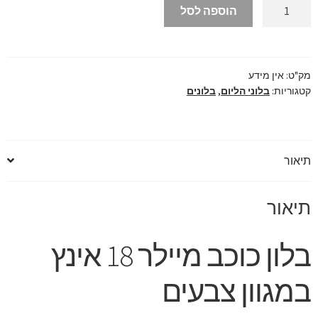
כמות
הוספה לסל
של
בלון
כוכב
מיילר
מק"ט:
אין מידע
קטגוריות:
בלוני הליום
,
בלונים
18
אינץ
במגוון
צבעים
תיאור
תיאור
בלון כוכב מיילר 18 אינץ
במגוון צבעים