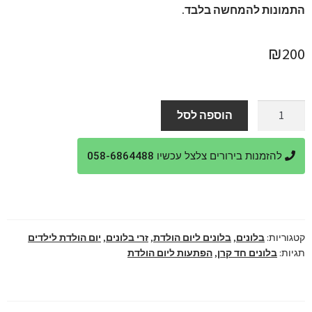
התמונות להמחשה בלבד.
₪
200
כמות
הוספה לסל
של
בלון
להזמנות בירורים צלצל עכשיו 058-6864488
חד
קרן
ענק
סטנד
בלונים
קטגוריות:
בלונים
,
בלונים ליום הולדת
,
זרי בלונים
,
יום הולדת לילדים
תגיות:
בלונים חד קרן
,
הפתעות ליום הולדת