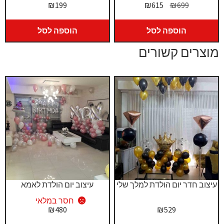
המחיר
המחיר
₪
199
₪
615
₪
699
המקורי
הנוכחי
היה:
הוא:
הוספה לסל
הוספה לסל
₪615.
₪699.
מוצרים קשורים
עיצוב חדר יום הולדת למלך שלי
עיצוב יום הולדת לאמא
חסר במלאי
₪
480
₪
529